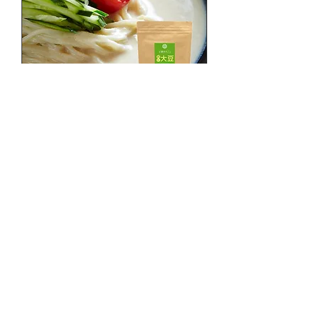
十勝まるごと飲む大豆2袋
通常価格
セール価格
￥3,780
￥3,402
消費税込み
※北豆印は当社の登録商標です。
Copyright (C) Premium Hokkaido Co.,Ltd.