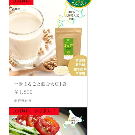
送料無料
十勝まるごと飲む大豆1袋
価格
￥1,890
消費税込み
送料無料、定期購入可